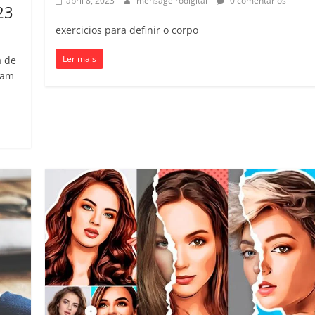
abril 8, 2023
mensageirodigital
0 comentários
23
exercicios para definir o corpo
Ler mais
a de
cam