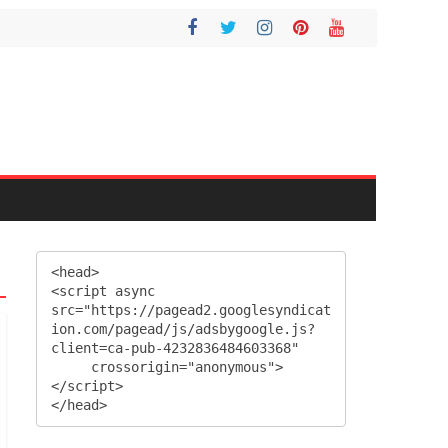
<head>

<script async 
src="https://pagead2.googlesyndicat
ion.com/pagead/js/adsbygoogle.js?
client=ca-pub-4232836484603368"

     crossorigin="anonymous">
</script>

</head>