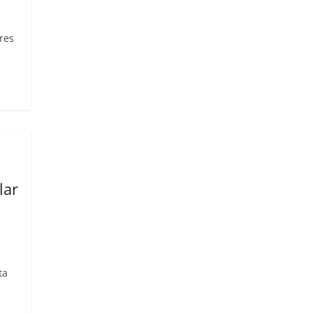
res
lar
ta