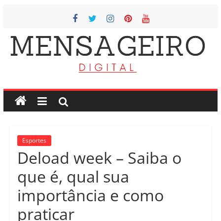
Pular
para
o
conteúdo
O
Mensageiro
Digital
Esportes
O
Deload week – Saiba o
vosso
portal
que é, qual sua
de
informacao
importância e como
praticar