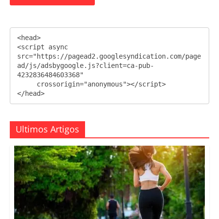
<head>

<script async 
src="https://pagead2.googlesyndication.com/page
ad/js/adsbygoogle.js?client=ca-pub-
4232836484603368"

     crossorigin="anonymous"></script>

</head>
Ultimos Artigos